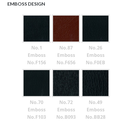
EMBOSS DESIGN
No.1
No.87
No.26
Emboss
Emboss
Emboss
No.F156
No.F656
No.F0EB
No.70
No.72
No.49
Emboss
Emboss
Emboss
No.F103
No.B093
No.BB28