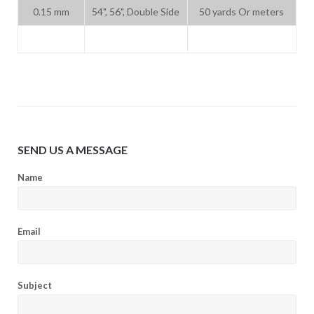
0.15 mm
54", 56", Double Side
50 yards Or meters
SEND US A MESSAGE
Name
Email
Subject