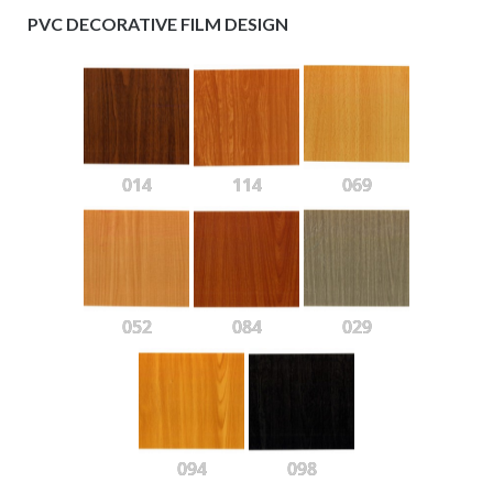
PVC DECORATIVE FILM DESIGN
014
114
069
052
084
029
094
098