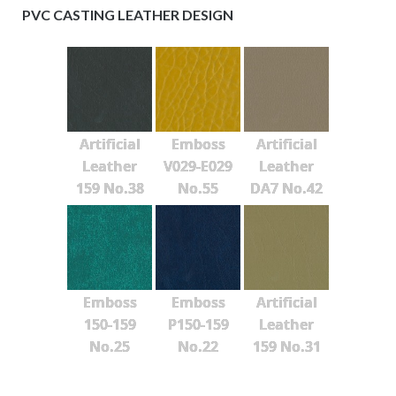
PVC CASTING LEATHER DESIGN
Artificial
Emboss
Artificial
Leather
V029-E029
Leather
159 No.38
No.55
DA7 No.42
Emboss
Emboss
Artificial
150-159
P150-159
Leather
No.25
No.22
159 No.31