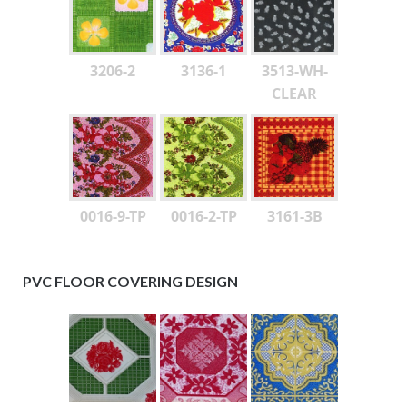
3206-2
3136-1
3513-WH-
CLEAR
0016-9-TP
0016-2-TP
3161-3B
PVC FLOOR COVERING DESIGN