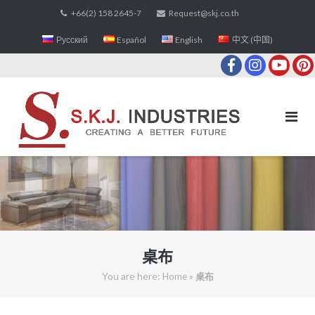
Skip
+66(2) 158 2645-7
Request@skj.co.th
to
Русский
Español
English
中文 (中国)
content
桌布
You are here:
»
Home
桌布