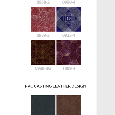
0988-2
0990-4
0989-3
0933-1
0939-3G
1089-4
PVC CASTING LEATHER DESIGN