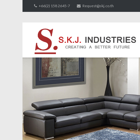
Skip
+66(2) 158 2645-7
Request@skj.co.th
to
content