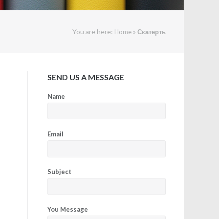
You are here:
»
Home
Скатерть
SEND US A MESSAGE
Name
Email
Subject
You Message