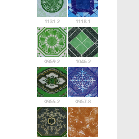
1131-2
1118-1
0959-2
1046-2
0955-2
0957-8