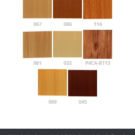
067
086
114
061
032
P4CA-B113
069
045