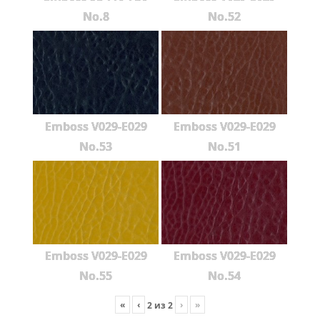
No.8
No.52
Emboss V029-E029
Emboss V029-E029
No.53
No.51
Emboss V029-E029
Emboss V029-E029
No.55
No.54
«
‹
›
»
2
из
2